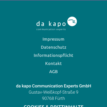
Impressum
Datenschutz
Informationspflicht
Kontakt
AGB
da kapo Communication Experts GmbH
Gustav-Weißkopf-Straße 9
90768 Fürth
E-Mail:
mail@da-kapo.de
COOKIES & DRITTINHALTE