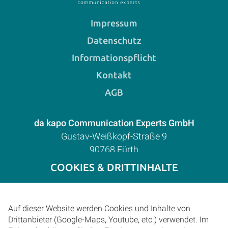
Impressum
Datenschutz
Informationspflicht
Kontakt
AGB
da kapo Communication Experts GmbH
Gustav-Weißkopf-Straße 9
90768 Fürth
E-Mail:
mail@da-kapo.de
COOKIES & DRITTINHALTE
Tel.:
+49 911 97075-0