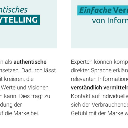
n als
authentische
Experten können kompl
nsetzen. Dadurch lässt
direkter Sprache erklär
 kreieren, die
relevanten Informatio
 Werte und Visionen
verständlich vermitte
 kann. Dies trägt zu
Kontakt auf individuell
ndung der
sich der Verbrauchende
f die Marke bei.
Gefühl mit der Marke wi