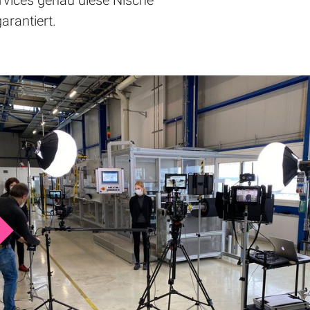
vices genau diese Nische
arantiert.