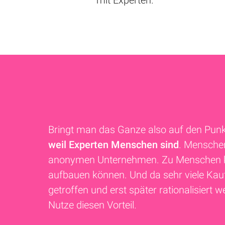
mit Experten.
Bringt man das Ganze also auf den Punkt
weil Experten Menschen sind
. Menschen
anonymen Unternehmen. Zu Menschen k
aufbauen können. Und da sehr viele Ka
getroffen und erst später rationalisiert w
Nutze diesen Vorteil.