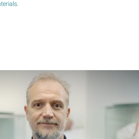
erials
.