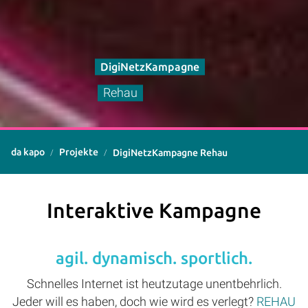
DigiNetzKampagne
Rehau
da kapo
Projekte
DigiNetzKampagne Rehau
Interaktive Kampagne
agil. dynamisch. sportlich.
Schnelles Internet ist heutzutage unentbehrlich.
Jeder will es haben, doch wie wird es verlegt?
REHAU