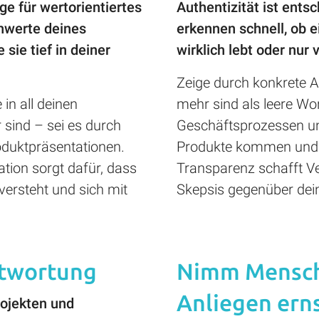
ge für wertorientiertes
Authentizität ist ent
rnwerte deines
erkennen schnell, ob 
ie tief in deiner
wirklich lebt oder nur 
Zeige durch konkrete A
 in all deinen
mehr sind als leere Wor
 sind – sei es durch
Geschäftsprozessen un
oduktpräsentationen.
Produkte kommen und w
ion sorgt dafür, dass
Transparenz schafft Ve
versteht und sich mit
Skepsis gegenüber dei
twortung
Nimm Mensch
Anliegen ern
rojekten und