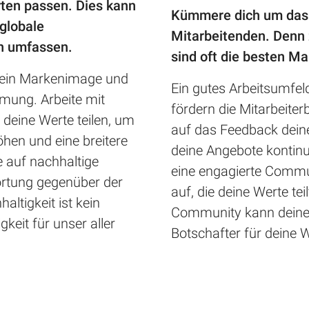
erten passen. Dies kann
Kümmere dich um das 
globale
Mitarbeitenden. Denn 
en umfassen.
sind oft die besten M
dein Markenimage und
Ein gutes Arbeitsumfel
hmung. Arbeite mit
fördern die Mitarbeite
eine Werte teilen, um
auf das Feedback dein
hen und eine breitere
deine Angebote kontinu
e auf nachhaltige
eine engagierte Commu
ortung gegenüber der
auf, die deine Werte tei
ltigkeit ist kein
Community kann deine 
keit für unser aller
Botschafter für deine W