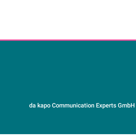
da kapo Communication Experts GmbH
Gustav-Weißkopf-Straße 9
90768 Fürth
E-Mail:
mail@da-kapo.de